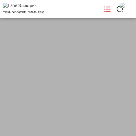
ПРОДУКТЫ

ИСПОЛЬЗУЕТ

Поддержка

Новости

О НАС
