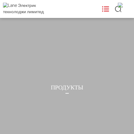
ПРОДУКТЫ

ИСПОЛЬЗУЕТ

Поддержка

Новости

ПРОДУКТЫ
О НАС
