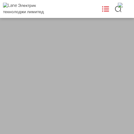
ПРОДУКТЫ

ИСПОЛЬЗУЕТ

Поддержка

Новости

О НАС
