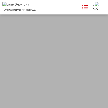
ПРОДУКТЫ

ИСПОЛЬЗУЕТ

Поддержка

Новости

О НАС
